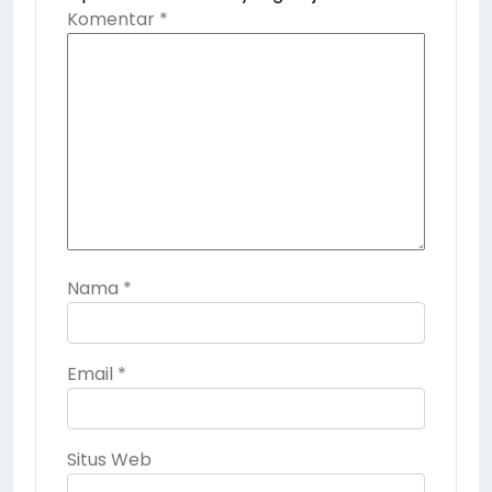
Komentar
*
Nama
*
Email
*
Situs Web