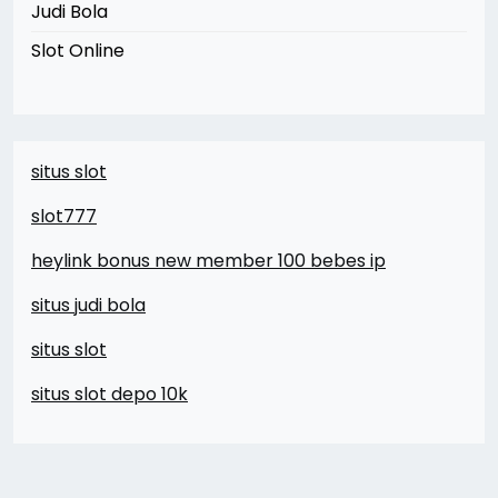
Judi Bola
Slot Online
situs slot
slot777
heylink bonus new member 100 bebes ip
situs judi bola
situs slot
situs slot depo 10k