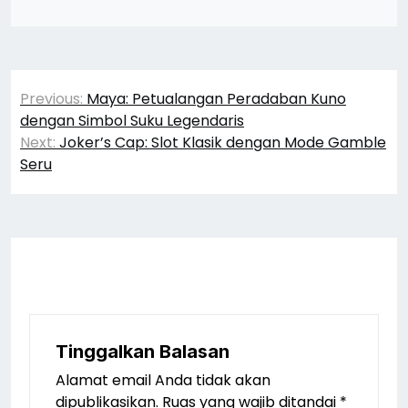
Navigasi
Previous:
Maya: Petualangan Peradaban Kuno
pos
dengan Simbol Suku Legendaris
Next:
Joker’s Cap: Slot Klasik dengan Mode Gamble
Seru
Tinggalkan Balasan
Alamat email Anda tidak akan
dipublikasikan.
Ruas yang wajib ditandai
*